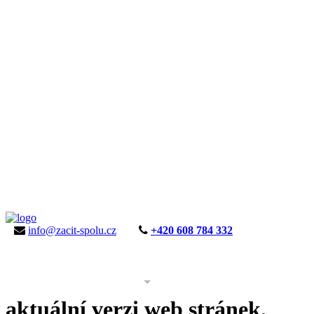
info@zacit-spolu.cz
+420 608 784 332
ÚVOD
AKTUALITY
KE STAŽENÍ
PROJEKT
aktuální verzi web stránek.