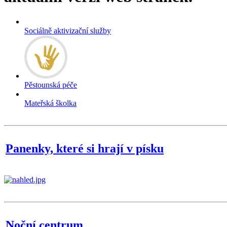
Sociálně aktivizační služby
Pěstounská péče
Mateřská školka
Panenky, které si hrají v písku
Noční centrum