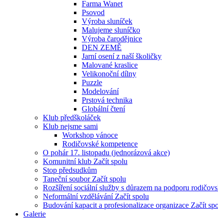
Farma Wanet
Psovod
Výroba sluníček
Malujeme sluníčko
Výroba čarodějnice
DEN ZEMĚ
Jarní osení z naší školičky
Malované kraslice
Velikonoční dílny
Puzzle
Modelování
Prstová technika
Globální čtení
Klub předškoláček
Klub nejsme sami
Workshop vánoce
Rodičovské kompetence
O pohár 17. listopadu (jednorázová akce)
Komunitní klub Začít spolu
Stop předsudkům
Taneční soubor Začít spolu
Rozšíření sociální služby s důrazem na podporu rodičo
Neformální vzdělávání Začít spolu
Budování kapacit a profesionalizace organizace Začít sp
Galerie