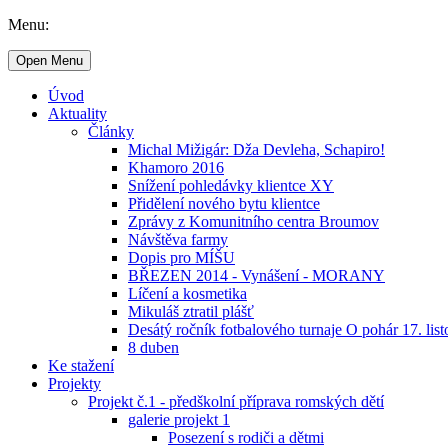
Menu:
Open Menu
Úvod
Aktuality
Články
Michal Mižigár: Dža Devleha, Schapiro!
Khamoro 2016
Snížení pohledávky klientce XY
Přidělení nového bytu klientce
Zprávy z Komunitního centra Broumov
Návštěva farmy
Dopis pro MÍŠU
BŘEZEN 2014 - Vynášení - MORANY
Líčení a kosmetika
Mikuláš ztratil plášť
Desátý ročník fotbalového turnaje O pohár 17. lis
8 duben
Ke stažení
Projekty
Projekt č.1 - předškolní příprava romských dětí
galerie projekt 1
Posezení s rodiči a dětmi