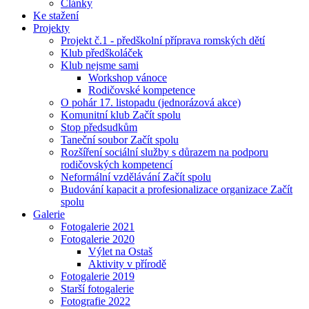
Články
Ke stažení
Projekty
Projekt č.1 - předškolní příprava romských dětí
Klub předškoláček
Klub nejsme sami
Workshop vánoce
Rodičovské kompetence
O pohár 17. listopadu (jednorázová akce)
Komunitní klub Začít spolu
Stop předsudkům
Taneční soubor Začít spolu
Rozšíření sociální služby s důrazem na podporu
rodičovských kompetencí
Neformální vzdělávání Začít spolu
Budování kapacit a profesionalizace organizace Začít
spolu
Galerie
Fotogalerie 2021
Fotogalerie 2020
Výlet na Ostaš
Aktivity v přírodě
Fotogalerie 2019
Starší fotogalerie
Fotografie 2022