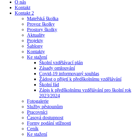
O nás
Kontakt
Kontakt 2
Mateřská školka
Provoz školky
Prostory školky
Aktuality
Projekty
Šablony
Kontakty
Ke stažení
Školní vzdělávací plán
Zásady omlouvání
Covid-19 informovaný souhlas
Žádost o přijetí k předškolnímu vzdělávání
Školní řád
Zápis k předškolnímu vzdělávání pro školní rok
2023/2024
Fotogalerie
Služby pěstounům
Pracovníci
Časová dostupnost
Formy podání stížnosti
Ceník
Ke stažení