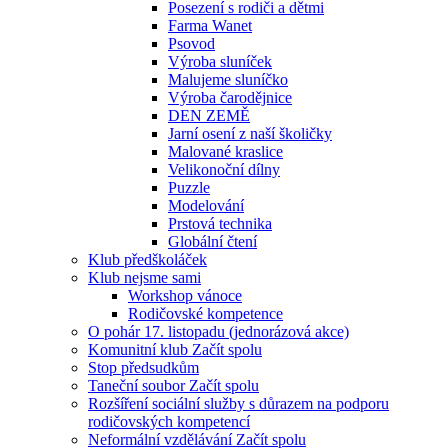
Posezení s rodiči a dětmi
Farma Wanet
Psovod
Výroba sluníček
Malujeme sluníčko
Výroba čarodějnice
DEN ZEMĚ
Jarní osení z naší školičky
Malované kraslice
Velikonoční dílny
Puzzle
Modelování
Prstová technika
Globální čtení
Klub předškoláček
Klub nejsme sami
Workshop vánoce
Rodičovské kompetence
O pohár 17. listopadu (jednorázová akce)
Komunitní klub Začít spolu
Stop předsudkům
Taneční soubor Začít spolu
Rozšíření sociální služby s důrazem na podporu
rodičovských kompetencí
Neformální vzdělávání Začít spolu