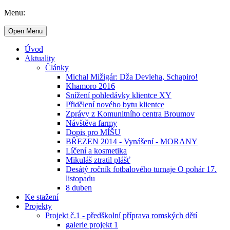
Menu:
Open Menu
Úvod
Aktuality
Články
Michal Mižigár: Dža Devleha, Schapiro!
Khamoro 2016
Snížení pohledávky klientce XY
Přidělení nového bytu klientce
Zprávy z Komunitního centra Broumov
Návštěva farmy
Dopis pro MÍŠU
BŘEZEN 2014 - Vynášení - MORANY
Líčení a kosmetika
Mikuláš ztratil plášť
Desátý ročník fotbalového turnaje O pohár 17.
listopadu
8 duben
Ke stažení
Projekty
Projekt č.1 - předškolní příprava romských dětí
galerie projekt 1