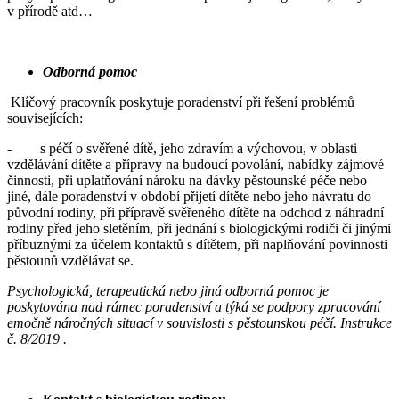
v přírodě atd…
Odborná pomoc
Klíčový pracovník poskytuje poradenství při řešení problémů
souvisejících:
- s péčí o svěřené dítě, jeho zdravím a výchovou, v oblasti
vzdělávání dítěte a přípravy na budoucí povolání, nabídky zájmové
činnosti, při uplatňování nároku na dávky pěstounské péče nebo
jiné, dále poradenství v období přijetí dítěte nebo jeho návratu do
původní rodiny, při přípravě svěřeného dítěte na odchod z náhradní
rodiny před jeho sletěním, při jednání s biologickými rodiči či jinými
příbuznými za účelem kontaktů s dítětem, při naplňování povinnosti
pěstounů vzdělávat se.
Psychologická, terapeutická nebo jiná odborná pomoc je
poskytována nad rámec poradenství a týká se podpory zpracování
emočně náročných situací v souvislosti s pěstounskou péčí. Instrukce
č. 8/2019 .