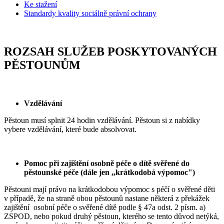
Ke stažení
Standardy kvality sociálně právní ochrany
ROZSAH SLUŽEB POSKYTOVANÝCH
PĚSTOUNŮM
Vzdělávání
Pěstoun musí splnit 24 hodin vzdělávání. Pěstoun si z nabídky
vybere vzdělávání, které bude absolvovat.
Pomoc při zajištění osobně péče o dítě svěřené do
pěstounské péče (dále jen ,,krátkodobá výpomoc")
Pěstouni mají právo na krátkodobou výpomoc s péčí o svěřené děti
v případě, že na straně obou pěstounů nastane některá z překážek
zajištění osobní péče o svěřené dítě podle § 47a odst. 2 písm. a)
ZSPOD, nebo pokud druhý pěstoun, kterého se tento důvod netýká,