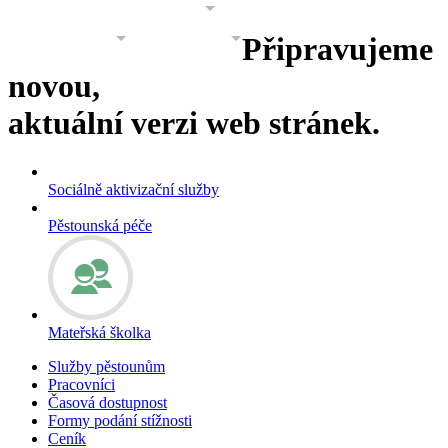
PROJEKTY
GALERIE
O NÁS
Připravujeme
KONTAKT
KONTAKT 2
novou,
aktuální verzi web stránek.
Sociálně aktivizační služby
Pěstounská péče
Mateřská školka
Služby pěstounům
Pracovníci
Časová dostupnost
Formy podání stížnosti
Ceník