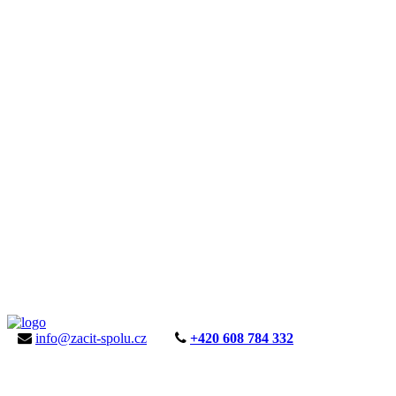
info@zacit-spolu.cz
+420 608 784 332
ÚVOD
AKTUALITY
KE STAŽENÍ