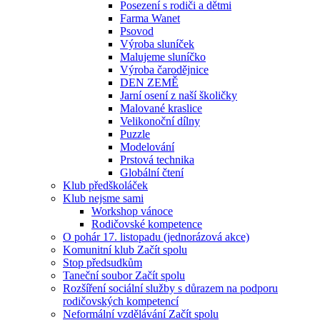
Posezení s rodiči a dětmi
Farma Wanet
Psovod
Výroba sluníček
Malujeme sluníčko
Výroba čarodějnice
DEN ZEMĚ
Jarní osení z naší školičky
Malované kraslice
Velikonoční dílny
Puzzle
Modelování
Prstová technika
Globální čtení
Klub předškoláček
Klub nejsme sami
Workshop vánoce
Rodičovské kompetence
O pohár 17. listopadu (jednorázová akce)
Komunitní klub Začít spolu
Stop předsudkům
Taneční soubor Začít spolu
Rozšíření sociální služby s důrazem na podporu
rodičovských kompetencí
Neformální vzdělávání Začít spolu