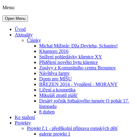
Menu:
Open Menu
Úvod
Aktuality
Články
Michal Mižigár: Dža Devleha, Schapiro!
Khamoro 2016
Snížení pohledávky klientce XY
Přidělení nového bytu klientce
Zprávy z Komunitního centra Broumov
Návštěva farmy
Dopis pro MÍŠU
BŘEZEN 2014 - Vynášení - MORANY
Líčení a kosmetika
Mikuláš ztratil plášť
Desátý ročník fotbalového turnaje O pohár 17.
listopadu
8 duben
Ke stažení
Projekty
Projekt č.1 - předškolní příprava romských dětí
galerie projekt 1