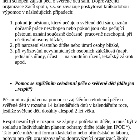
není schopen zajistit péči o svěřené děti sám. Doprovázející
organizace Začít spolu, z.s. se zavazuje poskytovat krátkodobou
výpomoc v následujících případech:
pokud je pěstoun, který pečuje o svěřené děti sám, uznán
dočasně práce neschopen nebo pokud jsou oba pečující
pěstouni uznáni současně dočasně pracovně neschopni, při
ošetřování osoby blízké,
při narození vlastního dítěte nebo úmrtí osoby blízké,
při vyřizování nevyhnutelných osobních záležitostí (např.
jednání s úřady, účast na soudním řízení, lékařský zákrok
apod.
Pomoc se zajištěním celodenní péče o svěřené děti (dále jen
,,respit“)
Pěstouni mají právo na pomoc se zajištěním celodenní péče o
svěřené děti v rozsahu 14 kalendářních dnů v kalendářním roce,
jestliže svěřené děti dosáhly alespoň 2 let věku.
Respit nesmí být v rozporu se zájmy a potřebami dítěte, a musí být v
souladu s Individuálním plánem ochrany dítěte (dále jen IPOD*).
Tato péče může mít formu klasického nebo příměstského tábora,
pobytu pro děti organizovaného doprovázející organizací, školy