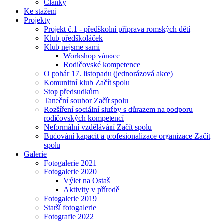
Články
Ke stažení
Projekty
Projekt č.1 - předškolní příprava romských dětí
Klub předškoláček
Klub nejsme sami
Workshop vánoce
Rodičovské kompetence
O pohár 17. listopadu (jednorázová akce)
Komunitní klub Začít spolu
Stop předsudkům
Taneční soubor Začít spolu
Rozšíření sociální služby s důrazem na podporu
rodičovských kompetencí
Neformální vzdělávání Začít spolu
Budování kapacit a profesionalizace organizace Začít
spolu
Galerie
Fotogalerie 2021
Fotogalerie 2020
Výlet na Ostaš
Aktivity v přírodě
Fotogalerie 2019
Starší fotogalerie
Fotografie 2022