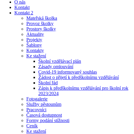
O nás
Kontakt
Kontakt 2
Mateřská školka
Provoz školky
Prostory školky
Aktuality
Projekty
Šablony
Kontakty
Ke stažení
Školní vzdělávací plán
Zásady omlouvání
Covid-19 informovaný souhlas
Žádost o přijetí k předškolnímu vzdělávání
Školní řád
Zápis k předškolnímu vzdělávání pro školní rok
2023/2024
Fotogalerie
Služby pěstounům
Pracovníci
Časová dostupnost
Formy podání stížnosti
Ceník
Ke stažení