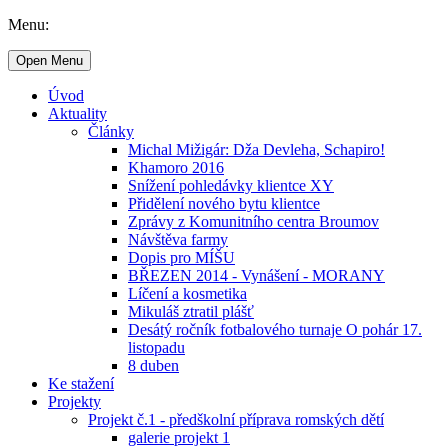
Menu:
Open Menu
Úvod
Aktuality
Články
Michal Mižigár: Dža Devleha, Schapiro!
Khamoro 2016
Snížení pohledávky klientce XY
Přidělení nového bytu klientce
Zprávy z Komunitního centra Broumov
Návštěva farmy
Dopis pro MÍŠU
BŘEZEN 2014 - Vynášení - MORANY
Líčení a kosmetika
Mikuláš ztratil plášť
Desátý ročník fotbalového turnaje O pohár 17.
listopadu
8 duben
Ke stažení
Projekty
Projekt č.1 - předškolní příprava romských dětí
galerie projekt 1