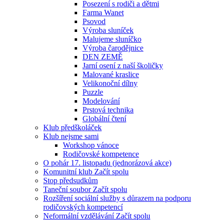
Posezení s rodiči a dětmi
Farma Wanet
Psovod
Výroba sluníček
Malujeme sluníčko
Výroba čarodějnice
DEN ZEMĚ
Jarní osení z naší školičky
Malované kraslice
Velikonoční dílny
Puzzle
Modelování
Prstová technika
Globální čtení
Klub předškoláček
Klub nejsme sami
Workshop vánoce
Rodičovské kompetence
O pohár 17. listopadu (jednorázová akce)
Komunitní klub Začít spolu
Stop předsudkům
Taneční soubor Začít spolu
Rozšíření sociální služby s důrazem na podporu
rodičovských kompetencí
Neformální vzdělávání Začít spolu