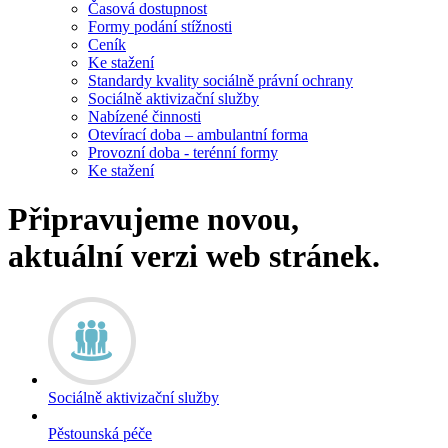
Časová dostupnost
Formy podání stížnosti
Ceník
Ke stažení
Standardy kvality sociálně právní ochrany
Sociálně aktivizační služby
Nabízené činnosti
Otevírací doba – ambulantní forma
Provozní doba - terénní formy
Ke stažení
Připravujeme novou,
aktuální verzi web stránek.
Sociálně aktivizační služby
Pěstounská péče