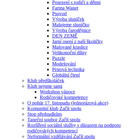
Posezení s rodiči a dětmi
Farma Wanet
Psovod
Výroba sluníček
Malujeme sluníčko
Výroba čarodějnice
DEN ZEMĚ
Jarní osení z naší školičky
Malované kraslice
Velikonoční dílny
Puzzle
Modelování
Prstová technika
Globální čtení
Klub předškoláček
Klub nejsme sami
Workshop vánoce
Rodičovské kompetence
O pohár 17. listopadu (jednorázová akce)
Komunitní klub Začít spolu
Stop předsudkům
Taneční soubor Začít spolu
Rozšíření sociální služby s důrazem na podporu
rodičovských kompetencí
Neformální vzdělávání Začít spolu