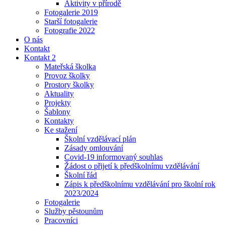
Aktivity v přírodě
Fotogalerie 2019
Starší fotogalerie
Fotografie 2022
O nás
Kontakt
Kontakt 2
Mateřská školka
Provoz školky
Prostory školky
Aktuality
Projekty
Šablony
Kontakty
Ke stažení
Školní vzdělávací plán
Zásady omlouvání
Covid-19 informovaný souhlas
Žádost o přijetí k předškolnímu vzdělávání
Školní řád
Zápis k předškolnímu vzdělávání pro školní rok
2023/2024
Fotogalerie
Služby pěstounům
Pracovníci