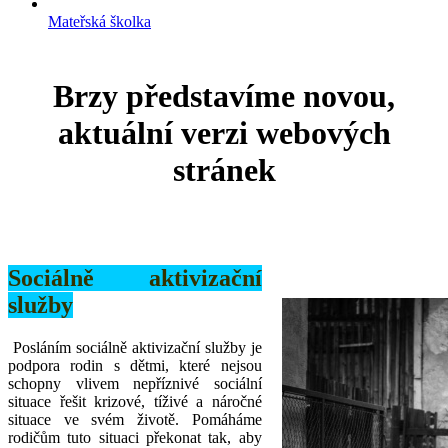
Mateřská školka
Brzy představíme novou,
aktuální verzi webových
stránek
Sociálně aktivizační
služby
Posláním sociálně aktivizační služby je
podpora rodin s dětmi, které nejsou
schopny vlivem nepříznivé sociální
situace řešit krizové, tíživé a náročné
situace ve svém životě. Pomáháme
rodičům tuto situaci překonat tak, aby