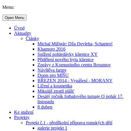
Menu:
Open Menu
Úvod
Aktuality
Články
Michal Mižigár: Dža Devleha, Schapiro!
Khamoro 2016
Snížení pohledávky klientce XY
Přidělení nového bytu klientce
Zprávy z Komunitního centra Broumov
Návštěva farmy
Dopis pro MÍŠU
BŘEZEN 2014 - Vynášení - MORANY
Líčení a kosmetika
Mikuláš ztratil plášť
Desátý ročník fotbalového turnaje O pohár 17.
listopadu
8 duben
Ke stažení
Projekty
Projekt č.1 - předškolní příprava romských dětí
galerie projekt 1