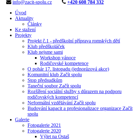
info@zacit-spolu.cz
+420 608 784 332
Úvod
Aktuality
Články
Ke stažení
Projekty
Projekt č.1 - předškolní příprava romských dětí
Klub předškoláček
Klub nejsme sami
Workshop vánoce
Rodičovské kompetence
O pohár 17. listopadu (jednorázová akce)
Komunitní klub Začít spolu
Stop předsudkům
Taneční soubor Začít spolu
Rozšíření sociální služby s důrazem na podporu
rodičovských kompetencí
Neformální vzdělávání Začít spolu
Budování kapacit a profesionalizace organizace Začít
spolu
Galerie
Fotogalerie 2021
Fotogalerie 2020
Výlet na Ostaš