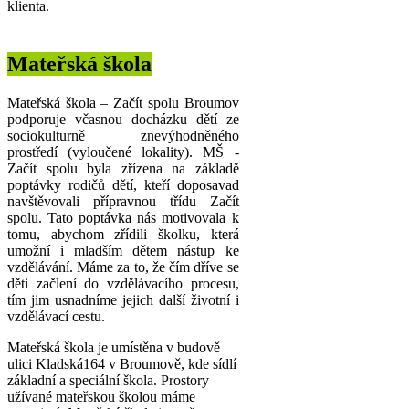
klienta.
Mateřská škola
Mateřská škola – Začít spolu Broumov
podporuje včasnou docházku dětí ze
sociokulturně znevýhodněného
prostředí (vyloučené lokality). MŠ -
Začít spolu byla zřízena na základě
poptávky rodičů dětí, kteří doposavad
navštěvovali přípravnou třídu Začít
spolu. Tato poptávka nás motivovala k
tomu, abychom zřídili školku, která
umožní i mladším dětem nástup ke
vzdělávání. Máme za to, že čím dříve se
děti začlení do vzdělávacího procesu,
tím jim usnadníme jejich další životní i
vzdělávací cestu.
Mateřská škola je umístěna v budově
ulici Kladská164 v Broumově, kde sídlí
základní a speciální škola. Prostory
užívané mateřskou školou máme