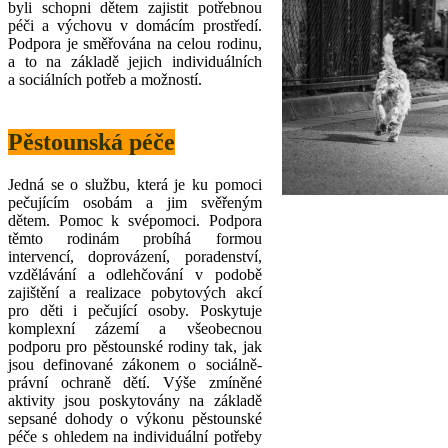
byli schopni dětem zajistit potřebnou
péči a výchovu v domácím prostředí.
Podpora je směřována na celou rodinu,
a to na základě jejich individuálních
a sociálních potřeb a možností.
Pěstounská péče
Jedná se o službu, která je ku pomoci
pečujícím osobám a jim svěřeným
dětem. Pomoc k svépomoci. Podpora
těmto rodinám probíhá formou
intervencí, doprovázení, poradenství,
vzdělávání a odlehčování v podobě
zajištění a realizace pobytových akcí
pro děti i pečující osoby. Poskytuje
komplexní zázemí a všeobecnou
podporu pro pěstounské rodiny tak, jak
jsou definované zákonem o sociálně-
právní ochraně dětí. Výše zmíněné
aktivity jsou poskytovány na základě
sepsané dohody o výkonu pěstounské
péče s ohledem na individuální potřeby