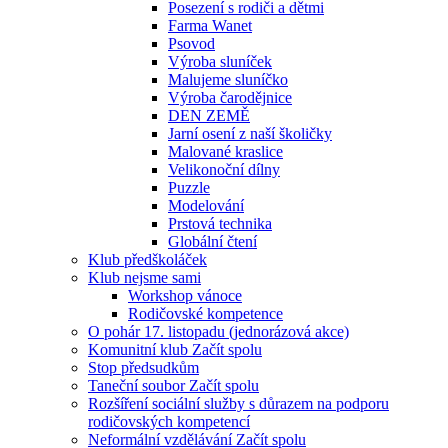
Posezení s rodiči a dětmi
Farma Wanet
Psovod
Výroba sluníček
Malujeme sluníčko
Výroba čarodějnice
DEN ZEMĚ
Jarní osení z naší školičky
Malované kraslice
Velikonoční dílny
Puzzle
Modelování
Prstová technika
Globální čtení
Klub předškoláček
Klub nejsme sami
Workshop vánoce
Rodičovské kompetence
O pohár 17. listopadu (jednorázová akce)
Komunitní klub Začít spolu
Stop předsudkům
Taneční soubor Začít spolu
Rozšíření sociální služby s důrazem na podporu
rodičovských kompetencí
Neformální vzdělávání Začít spolu