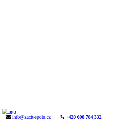
info@zacit-spolu.cz
+420 608 784 332
ÚVOD
AKTUALITY
KE STAŽENÍ