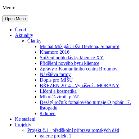
Menu:
Open Menu
Úvod
Aktuality
Články
Michal Mižigár: Dža Devleha, Schapiro!
Khamoro 2016
Snížení pohledávky klientce XY
Přidělení nového bytu klientce
Zprávy z Komunitního centra Broumov
Návštěva farmy
Dopis pro MÍŠU
BŘEZEN 2014 - Vynášení - MORANY
Líčení a kosmetika
Mikuláš ztratil plášť
Desátý ročník fotbalového turnaje O pohár 17.
listopadu
8 duben
Ke stažení
Projekty
Projekt č.1 - předškolní příprava romských dětí
galerie projekt 1