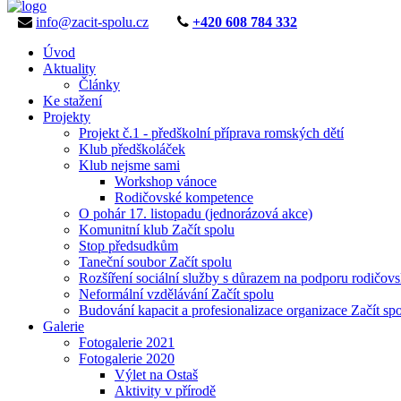
info@zacit-spolu.cz
+420 608 784 332
Úvod
Aktuality
Články
Ke stažení
Projekty
Projekt č.1 - předškolní příprava romských dětí
Klub předškoláček
Klub nejsme sami
Workshop vánoce
Rodičovské kompetence
O pohár 17. listopadu (jednorázová akce)
Komunitní klub Začít spolu
Stop předsudkům
Taneční soubor Začít spolu
Rozšíření sociální služby s důrazem na podporu rodičo
Neformální vzdělávání Začít spolu
Budování kapacit a profesionalizace organizace Začít sp
Galerie
Fotogalerie 2021
Fotogalerie 2020
Výlet na Ostaš
Aktivity v přírodě