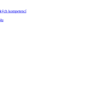
vských kompetencí
olu