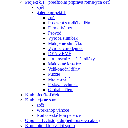
Projekt č.1 - předškolní příprava romských dětí
zpět
galerie projekt 1
zpět
Posezení s rodiči a dětmi
Farma Wanet
Psovod
Výroba sluníček
Malujeme sluníčko
Výroba čarodějnice
DEN ZEMĚ
Jarní osení z naší školičky
Malované kraslice
Velikonoční dílny
Puzzle
Modelování
Prstová technika
Globální čtení
Klub předškoláček
Klub nejsme sami
zpět
Workshop vánoce
Rodičovské kompetence
O pohár 17. listopadu (jednorázová akce)
Komunitní klub Začít spolu