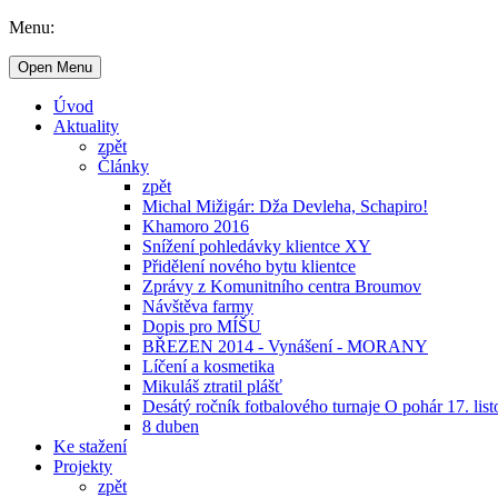
Menu:
Open Menu
Úvod
Aktuality
zpět
Články
zpět
Michal Mižigár: Dža Devleha, Schapiro!
Khamoro 2016
Snížení pohledávky klientce XY
Přidělení nového bytu klientce
Zprávy z Komunitního centra Broumov
Návštěva farmy
Dopis pro MÍŠU
BŘEZEN 2014 - Vynášení - MORANY
Líčení a kosmetika
Mikuláš ztratil plášť
Desátý ročník fotbalového turnaje O pohár 17. lis
8 duben
Ke stažení
Projekty
zpět