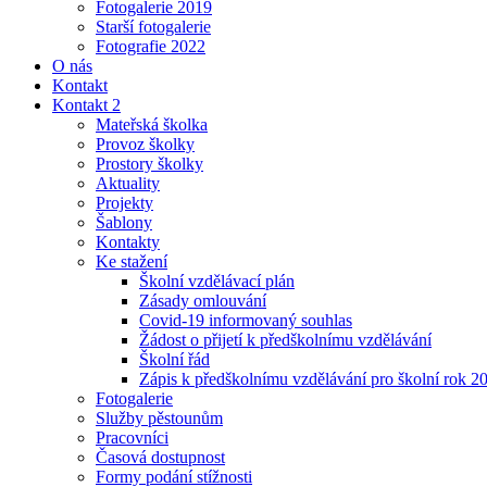
Fotogalerie 2019
Starší fotogalerie
Fotografie 2022
O nás
Kontakt
Kontakt 2
Mateřská školka
Provoz školky
Prostory školky
Aktuality
Projekty
Šablony
Kontakty
Ke stažení
Školní vzdělávací plán
Zásady omlouvání
Covid-19 informovaný souhlas
Žádost o přijetí k předškolnímu vzdělávání
Školní řád
Zápis k předškolnímu vzdělávání pro školní rok 2
Fotogalerie
Služby pěstounům
Pracovníci
Časová dostupnost
Formy podání stížnosti