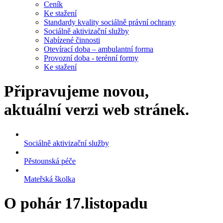
Ceník
Ke stažení
Standardy kvality sociálně právní ochrany
Sociálně aktivizační služby
Nabízené činnosti
Otevírací doba – ambulantní forma
Provozní doba - terénní formy
Ke stažení
Připravujeme novou,
aktuální verzi web stránek.
Sociálně aktivizační služby
Pěstounská péče
Mateřská školka
O pohár 17.listopadu