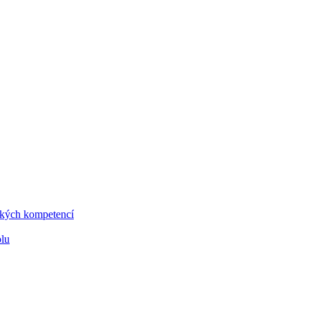
vských kompetencí
olu