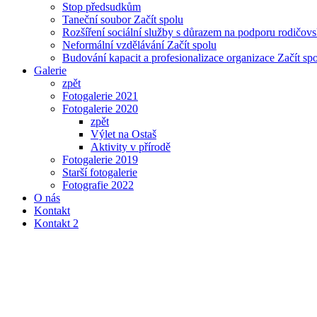
Stop předsudkům
Taneční soubor Začít spolu
Rozšíření sociální služby s důrazem na podporu rodičo
Neformální vzdělávání Začít spolu
Budování kapacit a profesionalizace organizace Začít sp
Galerie
zpět
Fotogalerie 2021
Fotogalerie 2020
zpět
Výlet na Ostaš
Aktivity v přírodě
Fotogalerie 2019
Starší fotogalerie
Fotografie 2022
O nás
Kontakt
Kontakt 2