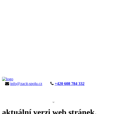
info@zacit-spolu.cz
+420 608 784 332
ÚVOD
AKTUALITY
KE STAŽENÍ
PROJEKT
aktuální verzi web stránek.