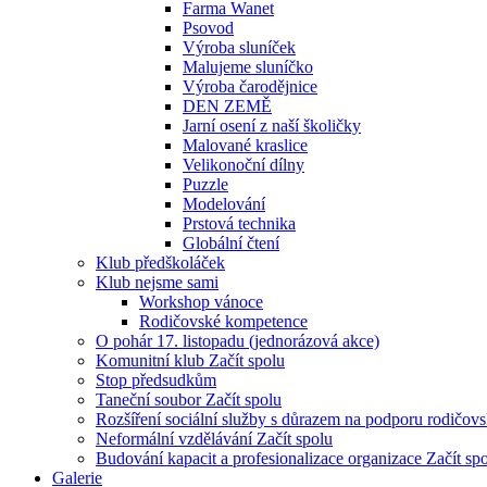
Farma Wanet
Psovod
Výroba sluníček
Malujeme sluníčko
Výroba čarodějnice
DEN ZEMĚ
Jarní osení z naší školičky
Malované kraslice
Velikonoční dílny
Puzzle
Modelování
Prstová technika
Globální čtení
Klub předškoláček
Klub nejsme sami
Workshop vánoce
Rodičovské kompetence
O pohár 17. listopadu (jednorázová akce)
Komunitní klub Začít spolu
Stop předsudkům
Taneční soubor Začít spolu
Rozšíření sociální služby s důrazem na podporu rodičo
Neformální vzdělávání Začít spolu
Budování kapacit a profesionalizace organizace Začít sp
Galerie