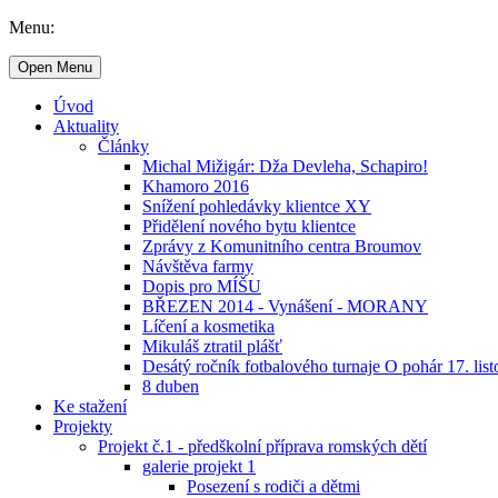
Menu:
Open Menu
Úvod
Aktuality
Články
Michal Mižigár: Dža Devleha, Schapiro!
Khamoro 2016
Snížení pohledávky klientce XY
Přidělení nového bytu klientce
Zprávy z Komunitního centra Broumov
Návštěva farmy
Dopis pro MÍŠU
BŘEZEN 2014 - Vynášení - MORANY
Líčení a kosmetika
Mikuláš ztratil plášť
Desátý ročník fotbalového turnaje O pohár 17. lis
8 duben
Ke stažení
Projekty
Projekt č.1 - předškolní příprava romských dětí
galerie projekt 1
Posezení s rodiči a dětmi