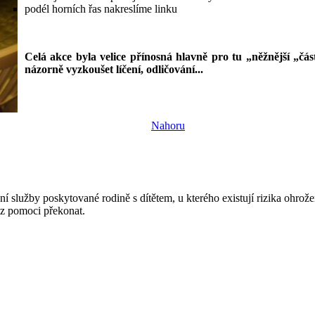
podél horních řas nakreslíme linku
Celá akce byla velice přínosná hlavně pro tu „něžnější „část
názorně vyzkoušet líčení, odličování...
Nahoru
nní služby poskytované rodině s dítětem, u kterého existují rizika ohro
ez pomoci překonat.