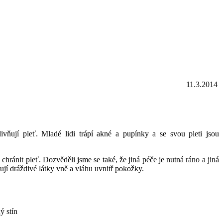
11.3.2014
vňují pleť. Mladé lidi trápí akné a pupínky a se svou pleti jsou
chránit pleť. Dozvěděli jsme se také, že jiná péče je nutná ráno a jiná
žují dráždivé látky vně a vláhu uvnitř pokožky.
ý stín