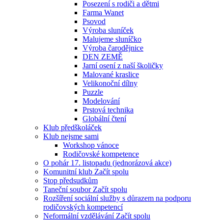
Posezení s rodiči a dětmi
Farma Wanet
Psovod
Výroba sluníček
Malujeme sluníčko
Výroba čarodějnice
DEN ZEMĚ
Jarní osení z naší školičky
Malované kraslice
Velikonoční dílny
Puzzle
Modelování
Prstová technika
Globální čtení
Klub předškoláček
Klub nejsme sami
Workshop vánoce
Rodičovské kompetence
O pohár 17. listopadu (jednorázová akce)
Komunitní klub Začít spolu
Stop předsudkům
Taneční soubor Začít spolu
Rozšíření sociální služby s důrazem na podporu
rodičovských kompetencí
Neformální vzdělávání Začít spolu