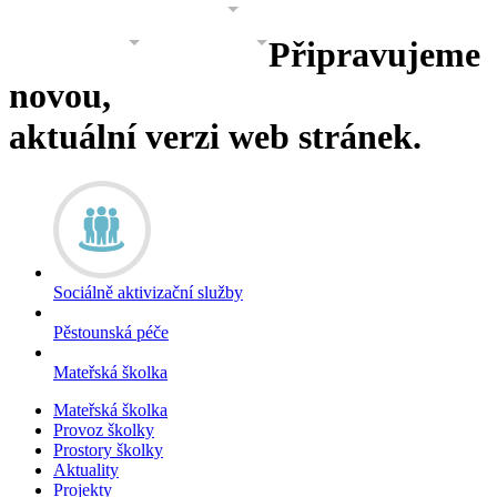
PROJEKTY
GALERIE
O NÁS
Připravujeme
KONTAKT
KONTAKT 2
novou,
aktuální verzi web stránek.
Sociálně aktivizační služby
Pěstounská péče
Mateřská školka
Mateřská školka
Provoz školky
Prostory školky
Aktuality
Projekty