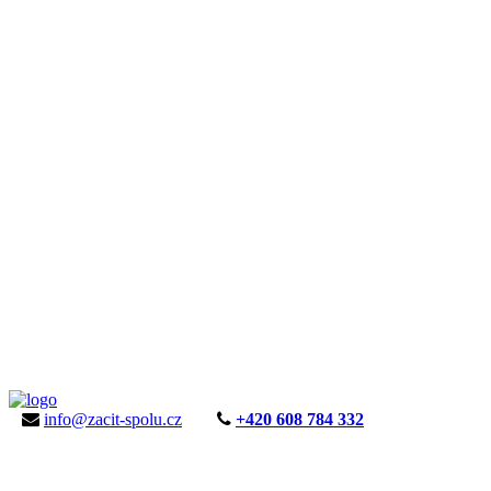
info@zacit-spolu.cz
+420 608 784 332
ÚVOD
AKTUALITY
KE STAŽENÍ