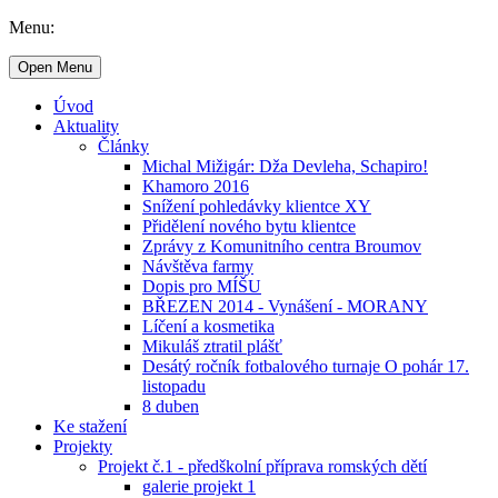
Menu:
Open Menu
Úvod
Aktuality
Články
Michal Mižigár: Dža Devleha, Schapiro!
Khamoro 2016
Snížení pohledávky klientce XY
Přidělení nového bytu klientce
Zprávy z Komunitního centra Broumov
Návštěva farmy
Dopis pro MÍŠU
BŘEZEN 2014 - Vynášení - MORANY
Líčení a kosmetika
Mikuláš ztratil plášť
Desátý ročník fotbalového turnaje O pohár 17.
listopadu
8 duben
Ke stažení
Projekty
Projekt č.1 - předškolní příprava romských dětí
galerie projekt 1