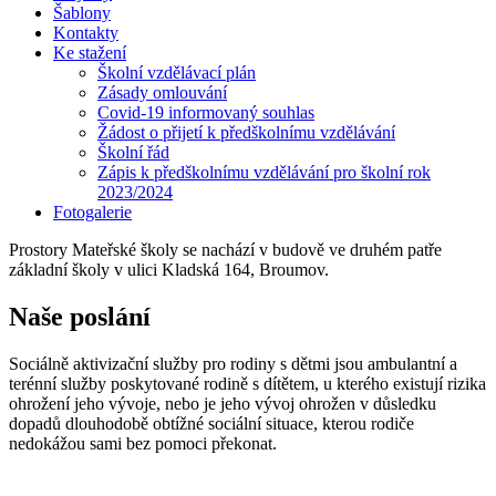
Šablony
Kontakty
Ke stažení
Školní vzdělávací plán
Zásady omlouvání
Covid-19 informovaný souhlas
Žádost o přijetí k předškolnímu vzdělávání
Školní řád
Zápis k předškolnímu vzdělávání pro školní rok
2023/2024
Fotogalerie
Prostory Mateřské školy se nachází v budově ve druhém patře
základní školy v ulici Kladská 164, Broumov.
Naše poslání
Sociálně aktivizační služby pro rodiny s dětmi jsou ambulantní a
terénní služby poskytované rodině s dítětem, u kterého existují rizika
ohrožení jeho vývoje, nebo je jeho vývoj ohrožen v důsledku
dopadů dlouhodobě obtížné sociální situace, kterou rodiče
nedokážou sami bez pomoci překonat.