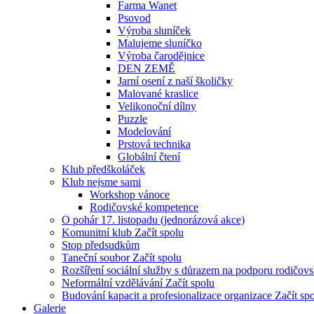
Farma Wanet
Psovod
Výroba sluníček
Malujeme sluníčko
Výroba čarodějnice
DEN ZEMĚ
Jarní osení z naší školičky
Malované kraslice
Velikonoční dílny
Puzzle
Modelování
Prstová technika
Globální čtení
Klub předškoláček
Klub nejsme sami
Workshop vánoce
Rodičovské kompetence
O pohár 17. listopadu (jednorázová akce)
Komunitní klub Začít spolu
Stop předsudkům
Taneční soubor Začít spolu
Rozšíření sociální služby s důrazem na podporu rodičo
Neformální vzdělávání Začít spolu
Budování kapacit a profesionalizace organizace Začít sp
Galerie