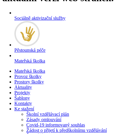
Sociálně aktivizační služby
Pěstounská péče
Mateřská školka
Mateřská školka
Provoz školky
Prostory školky
Aktuality
Projekty
Šablony
Kontakty
Ke stažení
Školní vzdělávací plán
Zásady omlouvání
Covid-19 informovaný souhlas
Žádost o přijetí k předškolnímu vzdělávání