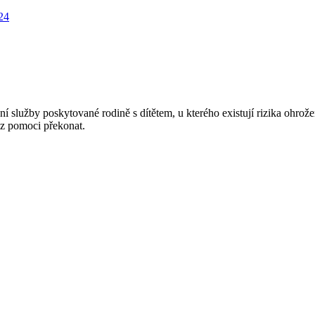
24
nní služby poskytované rodině s dítětem, u kterého existují rizika ohro
ez pomoci překonat.