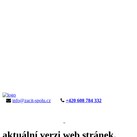
info@zacit-spolu.cz
+420 608 784 332
ÚVOD
AKTUALITY
KE STAŽENÍ
PROJEKT
aktuální verzi web stránek.