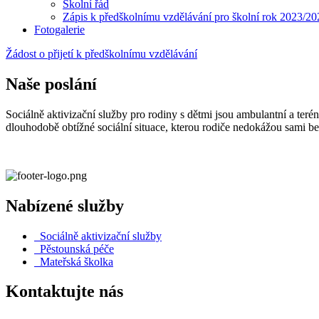
Školní řád
Zápis k předškolnímu vzdělávání pro školní rok 2023/20
Fotogalerie
Žádost o přijetí k předškolnímu vzdělávání
Naše poslání
Sociálně aktivizační služby pro rodiny s dětmi jsou ambulantní a teré
dlouhodobě obtížné sociální situace, kterou rodiče nedokážou sami b
Nabízené služby
Sociálně aktivizační služby
Pěstounská péče
Mateřská školka
Kontaktujte nás