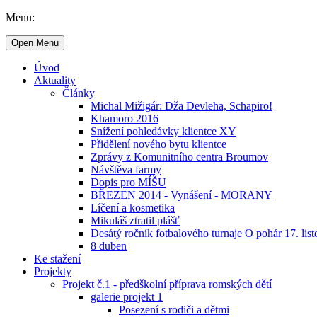
Menu:
Open Menu
Úvod
Aktuality
Články
Michal Mižigár: Dža Devleha, Schapiro!
Khamoro 2016
Snížení pohledávky klientce XY
Přidělení nového bytu klientce
Zprávy z Komunitního centra Broumov
Návštěva farmy
Dopis pro MÍŠU
BŘEZEN 2014 - Vynášení - MORANY
Líčení a kosmetika
Mikuláš ztratil plášť
Desátý ročník fotbalového turnaje O pohár 17. lis
8 duben
Ke stažení
Projekty
Projekt č.1 - předškolní příprava romských dětí
galerie projekt 1
Posezení s rodiči a dětmi