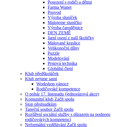
Posezení s rodiči a dětmi
Farma Wanet
Psovod
Výroba sluníček
Malujeme sluníčko
Výroba čarodějnice
DEN ZEMĚ
Jarní osení z naší školičky
Malované kraslice
Velikonoční dílny
Puzzle
Modelování
Prstová technika
Globální čtení
Klub předškoláček
Klub nejsme sami
Workshop vánoce
Rodičovské kompetence
O pohár 17. listopadu (jednorázová akce)
Komunitní klub Začít spolu
Stop předsudkům
Taneční soubor Začít spolu
Rozšíření sociální služby s důrazem na podporu
rodičovských kompetencí
Neformální vzdělávání Začít spolu