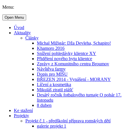
Menu:
Open Menu
Úvod
Aktuality
Články
Michal Mižigár: Dža Devleha, Schapiro!
Khamoro 2016
Snížení pohledávky klientce XY
Přidělení nového bytu klientce
Zprávy z Komunitního centra Broumov
Návštěva farmy
Dopis pro MÍŠU
BŘEZEN 2014 - Vynášení - MORANY
Líčení a kosmetika
Mikuláš ztratil plášť
Desátý ročník fotbalového turnaje O pohár 17.
listopadu
8 duben
Ke stažení
Projekty
Projekt č.1 - předškolní příprava romských dětí
galerie projekt 1