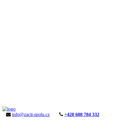
info@zacit-spolu.cz
+420 608 784 332
ÚVOD
AKTUALITY
KE STAŽENÍ