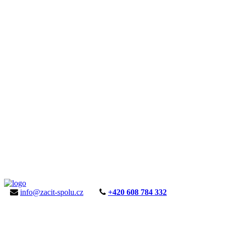
info@zacit-spolu.cz
+420 608 784 332
ÚVOD
AKTUALITY
KE STAŽENÍ