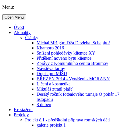
Menu:
Open Menu
Úvod
Aktuality
Články
Michal Mižigár: Dža Devleha, Schapiro!
Khamoro 2016
Snížení pohledávky klientce XY
Přidělení nového bytu klientce
Zprávy z Komunitního centra Broumov
Návštěva farmy
Dopis pro MÍŠU
BŘEZEN 2014 - Vynášení - MORANY
Líčení a kosmetika
Mikuláš ztratil plášť
Desátý ročník fotbalového turnaje O pohár 17.
listopadu
8 duben
Ke stažení
Projekty
Projekt č.1 - předškolní příprava romských dětí
galerie projekt 1