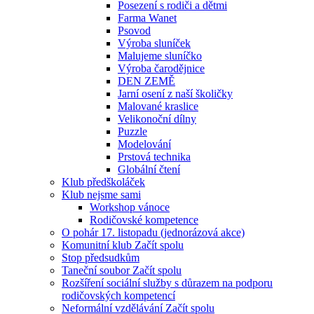
Posezení s rodiči a dětmi
Farma Wanet
Psovod
Výroba sluníček
Malujeme sluníčko
Výroba čarodějnice
DEN ZEMĚ
Jarní osení z naší školičky
Malované kraslice
Velikonoční dílny
Puzzle
Modelování
Prstová technika
Globální čtení
Klub předškoláček
Klub nejsme sami
Workshop vánoce
Rodičovské kompetence
O pohár 17. listopadu (jednorázová akce)
Komunitní klub Začít spolu
Stop předsudkům
Taneční soubor Začít spolu
Rozšíření sociální služby s důrazem na podporu
rodičovských kompetencí
Neformální vzdělávání Začít spolu